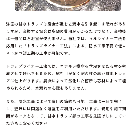
浴室の排水トラップは腐食が進むと漏水を引き起こす恐れがあり
ますが、交換する場合は多額の費用がかかるだけでなく、交換後
は一週間ほど浴室が使えません。当社では、マルライナー工法を
応用した「トラップライナー工法」による、防水工事不要で低コ
ストかつ短工期の工事が可能です。
トラップライナー工法では、エポキシ樹脂を含浸させた芯材を密
着させて硬化させるため、継ぎ目がなく耐久性の高い排水トラッ
プに仕上がります。腐食によって劣化した箇所も芯材によって埋
められるため、水漏れの心配もありません。
また、防水工事に比べて費用の節約も可能。工事は一日で完了
し、翌日には問題なく浴室をご利用いただけます。費用や施工期
間がネックとなって、排水トラップ部の工事を先延ばしにしてい
た方もご安心ください。